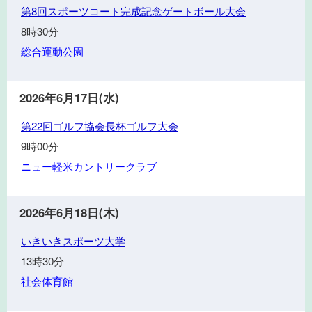
第
ツ
第8回スポーツコート完成記念ゲートボール大会
合
8
大
開
8時30分
回
学
会
総合運動公園
ス
式･
ポ
前
ー
期
2026年6月17日(水)
ツ
競
第
コ
第22回ゴルフ協会長杯ゴルフ大会
技
22
ー
9時00分
回
ト
ニュー軽米カントリークラブ
ゴ
完
ル
成
フ
記
2026年6月18日(木)
協
念
い
会
いきいきスポーツ大学
ゲ
き
長
ー
13時30分
い
杯
ト
社会体育館
き
ゴ
ボ
ス
ル
ー