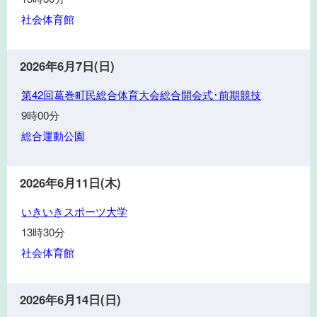
い
社会体育館
き
ス
ポ
2026年6月7日(日)
ー
第
ツ
第42回葛巻町民総合体育大会総合開会式･前期競技
42
大
9時00分
回
学
総合運動公園
葛
巻
町
2026年6月11日(木)
民
い
総
いきいきスポーツ大学
き
合
13時30分
い
体
社会体育館
き
育
ス
大
ポ
会
2026年6月14日(日)
ー
総