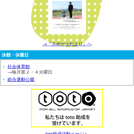
→『スポーツだより』へ
休館・休園日
社会体育館
→毎月第２・４火曜日
総合運動公園
toto助成活動ページへ