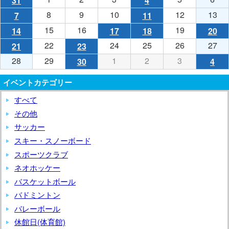
31
2026
(1
4
2026
(1
会
年
年
年
年
年
年
件
年
件
8
2026
9
2026
10
2026
12
2026
13
20
7
2026
(1
11
2026
(1
6
6
6
6
6
5
の
6
の
年
年
年
年
年
年
件
年
件
15
2026
16
2026
19
2026
14
2026
(1
17
2026
(1
18
2026
(1
20
20
(1
月
月
月
月
月
月
イ
月
イ
6
6
6
6
6
6
の
6
の
年
年
年
年
件
年
件
年
件
年
件
22
2026
24
2026
25
2026
26
2026
27
20
21
2026
(1
23
2026
(1
1
2
3
5
6
31
ベ
4
ベ
月
月
月
月
月
月
イ
月
イ
6
6
6
6
の
6
の
6
の
6
の
年
年
年
年
年
年
件
年
件
28
2026
29
2026
1
2026
2
2026
3
2026
30
2026
(1
4
202
(1
日
日
日
日
日
日
ン
日
ン
8
9
10
12
13
7
ベ
11
ベ
月
月
月
月
イ
月
イ
月
イ
月
イ
6
6
6
6
6
6
の
6
の
年
年
年
年
年
年
件
年
件
(月)
(火)
(水)
(金)
(土)
(日)
ト)
(木)
ト)
日
日
日
日
日
日
ン
日
ン
15
16
19
14
ベ
17
ベ
18
ベ
20
ベ
イベントカテゴリー
月
月
月
月
月
月
イ
月
イ
6
6
7
7
7
6
の
7
の
(月)
(火)
(水)
(金)
(土
(日)
ト)
(木)
ト)
日
日
日
日
ン
日
ン
日
ン
日
ン
22
24
25
26
27
21
ベ
23
ベ
月
月
月
月
月
すべて
月
イ
月
イ
(月)
(火)
(金)
(日)
ト)
(水)
ト)
(木)
ト)
(土
ト)
日
日
日
日
日
日
ン
日
ン
28
29
1
2
3
30
ベ
4
ベ
その他
(月)
(水)
(木)
(金)
(土
(日)
ト)
(火)
ト)
日
日
日
日
日
日
ン
日
ン
サッカー
(日)
(月)
(水)
(木)
(金)
(火)
ト)
(土)
ト)
スキー・スノーボード
スポーツクラブ
ネオホッケー
バスケットボール
バドミントン
バレーボール
休館日(体育館)