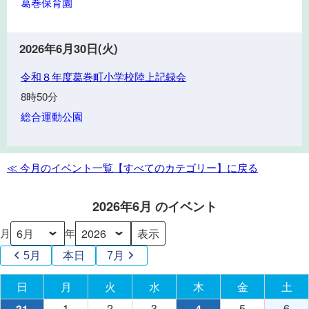
葛巻保育園
し
ゴ
会
広
ル
場、
フ
2026年6月30日(火)
親
交
令
子
令和８年度葛巻町小学校陸上記録会
流
和
ス
会
8時50分
８
ポ
総合運動公園
年
ー
度
ツ
葛
教
≪ 今月のイベント一覧【すべてのカテゴリー】に戻る
巻
室
町
2026年6月 のイベント
小
学
月
年
校
陸
5月
本日
7月
上
日
日曜日
月
月曜日
火
火曜日
水
水曜日
木
木曜日
金
金曜日
土
土
記
録
1
2026
2
2026
3
2026
5
2026
6
202