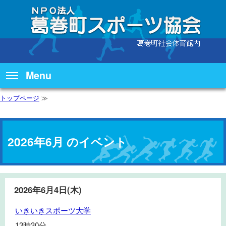
Menu
トップページ
≫
2026年6月 のイベント
2026年6月4日(木)
い
いきいきスポーツ大学
き
13時30分