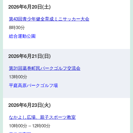
ポ
フ
ル
2026年6月20日(土)
ー
大
大
第
ツ
第43回青少年健全育成ミニサッカー大会
会
会
43
大
8時30分
回
学
総合運動公園
青
少
年
2026年6月21日(日)
健
第
全
第31回葛巻町民パークゴルフ交流会
31
育
13時00分
回
成
平庭高原パークゴルフ場
葛
ミ
巻
ニ
町
サ
2026年6月23日(火)
民
ッ
な
パ
なかよし広場、親子スポーツ教室
カ
か
ー
ー
10時00分
–
12時00分
よ
ク
大