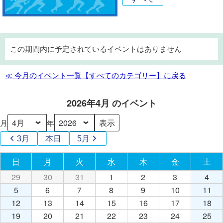
この期間内に予定されているイベントはありません
≪ 今月のイベント一覧【すべてのカテゴリー】に戻る
2026年4月 のイベント
月
年
3月
本日
5月
日
日曜日
月
月曜日
火
火曜日
水
水曜日
木
木曜日
金
金曜日
土
土
29
2026
30
2026
31
2026
1
2026
2
2026
3
2026
4
202
年
年
年
年
年
年
年
5
2026
6
2026
7
2026
8
2026
9
2026
10
2026
11
20
3
3
3
4
4
4
4
年
年
年
年
年
年
年
12
2026
13
2026
14
2026
15
2026
16
2026
17
2026
18
20
月
月
月
月
月
月
月
4
4
4
4
4
4
4
年
年
年
年
年
年
年
19
2026
20
2026
21
2026
22
2026
23
2026
24
2026
25
20