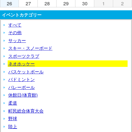
29
30
31
1
2
3
4
月
月
月
月
月
月
月
4
4
4
4
4
4
4
年
年
年
年
年
年
年
26
2026
27
2026
28
2026
29
2026
30
2026
1
2026
2
202
日
日
日
日
日
日
日
5
6
7
8
9
10
11
月
月
月
月
月
月
月
4
4
4
4
4
4
4
年
年
年
年
年
年
年
イベントカテゴリー
(日)
(月)
(火)
(水)
(木)
(金)
(土)
日
日
日
日
日
日
日
12
13
14
15
16
17
18
月
月
月
月
月
月
月
4
4
4
4
4
5
5
(日)
(月)
(火)
(水)
(木)
(金)
(土
すべて
日
日
日
日
日
日
日
19
20
21
22
23
24
25
月
月
月
月
月
月
月
(日)
(月)
(火)
(水)
(木)
(金)
(土
日
日
日
日
日
日
日
その他
26
27
28
29
30
1
2
(日)
(月)
(火)
(水)
(木)
(金)
(土
日
日
日
日
日
日
日
サッカー
(日)
(月)
(火)
(水)
(木)
(金)
(土)
スキー・スノーボード
スポーツクラブ
ネオホッケー
バスケットボール
バドミントン
バレーボール
休館日(体育館)
柔道
町民総合体育大会
野球
陸上