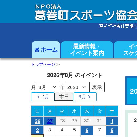
最新情報・
イ
ホーム
イベント案内
スケ
トップページ
≫
2026年8月 のイベント
月
年
2
7月
本日
9月
日
日曜日
月
月曜日
火
火曜日
水
水曜日
木
木曜日
金
金曜日
土
土曜日
28
2026
29
2026
30
2026
31
2026
26
2026
(1
27
2026
(1
1
2026
(1
年
年
年
年
年
件
年
件
年
件
3
2026
4
2026
5
2026
7
2026
2
2026
(1
6
2026
(1
8
2026
(1
7
7
7
7
7
の
7
の
8
の