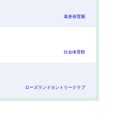
葛巻保育園
社会体育館
ローズランドカントリークラブ