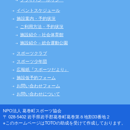
イベントスケジュール
施設案内・予約状況
ご利用方法・予約状況
施設紹介－社会体育館
施設紹介－総合運動公園
スポーツクラブ
スポーツ少年団
広報紙『スポーツだより』
施設仮予約フォーム
お問い合わせフォーム
お問い合わせについて
NPO法人 葛巻町スポーツ協会
〒 028-5402 岩手県岩手郡葛巻町葛巻第８地割33番地２
※このホームページはTOTOの助成を受けて作成しております。