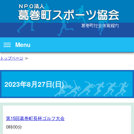
Menu
トップページ
≫
2023年8月27日(日)
第
第15回葛巻町長杯ゴルフ大会
15
0時00分
回