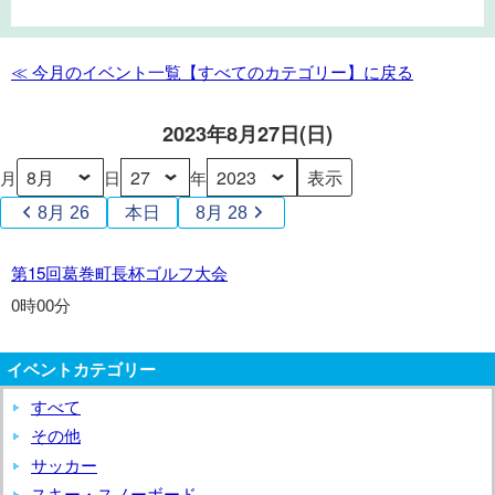
葛
巻
町
≪ 今月のイベント一覧【すべてのカテゴリー】に戻る
長
杯
2023年8月27日(日)
ゴ
ル
月
日
年
フ
8月 26
本日
8月 28
大
会
第
第15回葛巻町長杯ゴルフ大会
15
0時00分
回
葛
イベントカテゴリー
巻
町
すべて
長
その他
杯
サッカー
ゴ
スキー・スノーボード