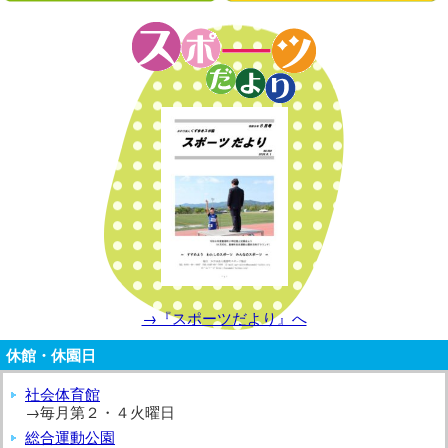
→『スポーツだより』へ
休館・休園日
社会体育館
→毎月第２・４火曜日
総合運動公園