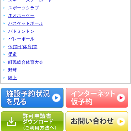
ル
スポーツクラブ
フ
ネオホッケー
大
バスケットボール
会
バドミントン
バレーボール
休館日(体育館)
柔道
町民総合体育大会
野球
陸上