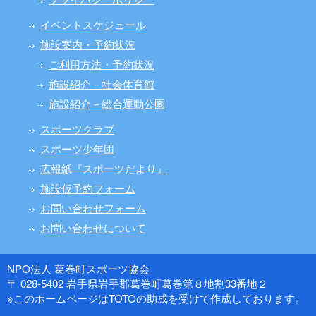
イベントスケジュール
施設案内・予約状況
ご利用方法・予約状況
施設紹介－社会体育館
施設紹介－総合運動公園
スポーツクラブ
スポーツ少年団
広報紙『スポーツだより』
施設仮予約フォーム
お問い合わせフォーム
お問い合わせについて
NPO法人 葛巻町スポーツ協会
〒 028-5402 岩手県岩手郡葛巻町葛巻第８地割33番地２
※このホームページはTOTOの助成を受けて作成しております。