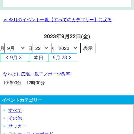
し
広
場、
≪ 今月のイベント一覧【すべてのカテゴリー】に戻る
親
子
2023年9月22日(金)
ス
ポ
月
日
年
ー
9月 21
本日
9月 23
ツ
教
な
なかよし広場、親子スポーツ教室
室
か
10時00分
–
12時00分
よ
し
イベントカテゴリー
広
場、
すべて
親
その他
子
サッカー
ス
スキー・スノーボード