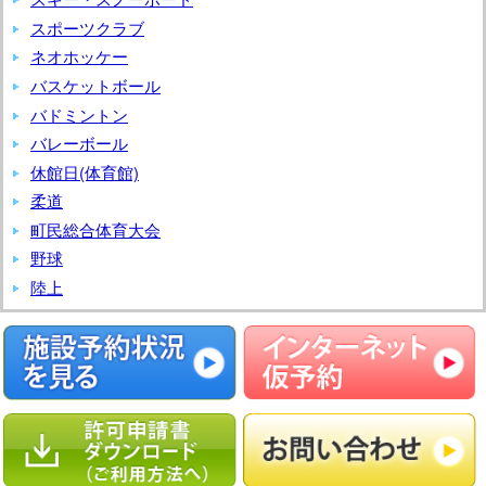
ポ
スポーツクラブ
ー
ネオホッケー
ツ
バスケットボール
教
バドミントン
室
バレーボール
休館日(体育館)
柔道
町民総合体育大会
野球
陸上