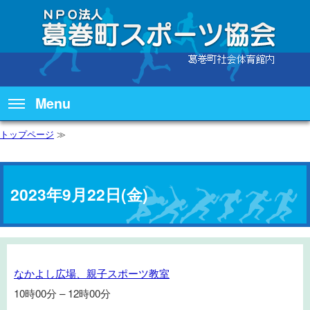
Menu
トップページ
≫
2023年9月22日(金)
な
なかよし広場、親子スポーツ教室
か
10時00分
–
12時00分
よ