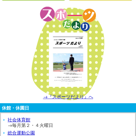
→『スポーツだより』へ
休館・休園日
社会体育館
→毎月第２・４火曜日
総合運動公園