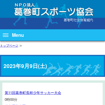
Menu
トップページ
≫
2023年9月9日(土)
第
第11回葛巻町長杯少年サッカー大会
11
0時00分
回