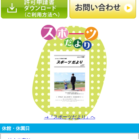
→『スポーツだより』へ
休館・休園日