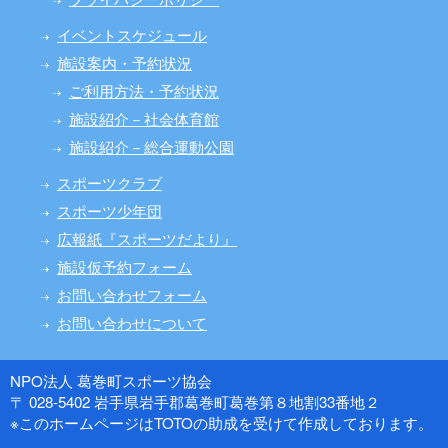
イベントスケジュール
施設案内・予約状況
ご利用方法・予約状況
施設紹介－社会体育館
施設紹介－総合運動公園
スポーツクラブ
スポーツ少年団
広報紙『スポーツだより』
施設仮予約フォーム
お問い合わせフォーム
お問い合わせについて
NPO法人 葛巻町スポーツ協会
〒 028-5402 岩手県岩手郡葛巻町葛巻第８地割33番地２
※このホームページはTOTOの助成を受けて作成しております。