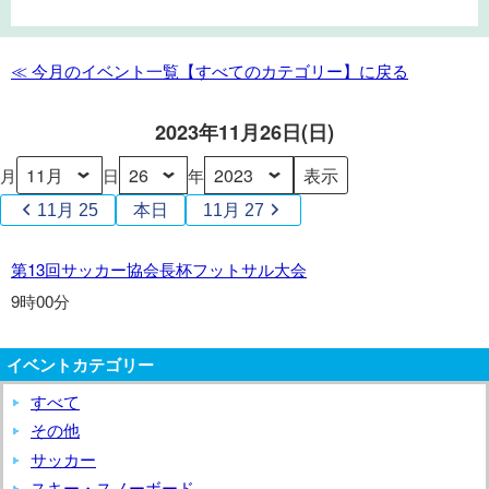
サ
ッ
カ
≪ 今月のイベント一覧【すべてのカテゴリー】に戻る
ー
協
2023年11月26日(日)
会
長
月
日
年
杯
11月 25
本日
11月 27
フ
ッ
第
第13回サッカー協会長杯フットサル大会
ト
13
9時00分
サ
回
ル
サ
大
イベントカテゴリー
ッ
会
カ
すべて
ー
その他
協
サッカー
会
スキー・スノーボード