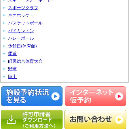
長
スポーツクラブ
杯
ネオホッケー
フ
バスケットボール
ッ
バドミントン
ト
サ
バレーボール
ル
休館日(体育館)
大
柔道
会
町民総合体育大会
野球
陸上