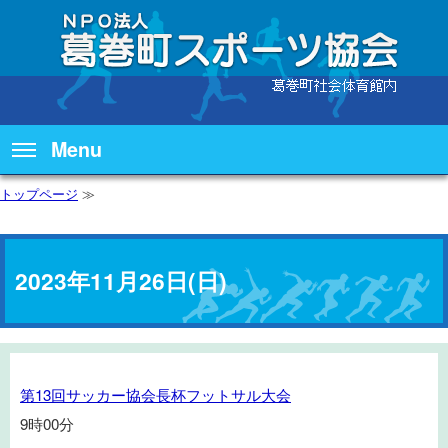
Menu
トップページ
≫
2023年11月26日(日)
第
第13回サッカー協会長杯フットサル大会
13
9時00分
回