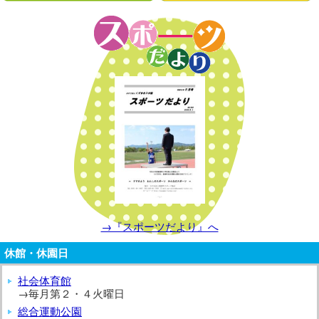
→『スポーツだより』へ
休館・休園日
社会体育館
→毎月第２・４火曜日
総合運動公園