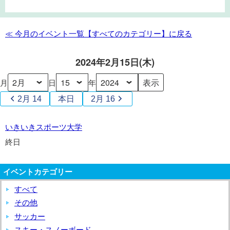
き
ス
ポ
≪ 今月のイベント一覧【すべてのカテゴリー】に戻る
ー
ツ
2024年2月15日(木)
大
学
月
日
年
2月 14
本日
2月 16
い
いきいきスポーツ大学
き
終日
い
き
イベントカテゴリー
ス
ポ
すべて
ー
その他
ツ
サッカー
大
スキー・スノーボード