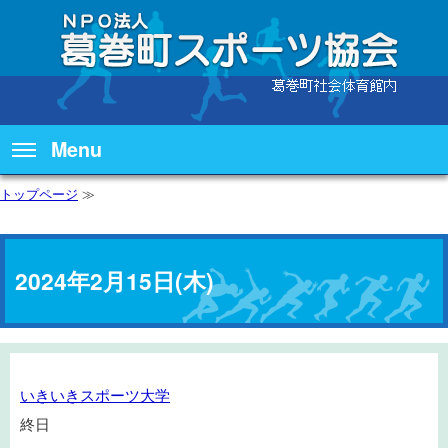
Menu
トップページ
≫
2024年2月15日(木)
い
いきいきスポーツ大学
き
終日
い