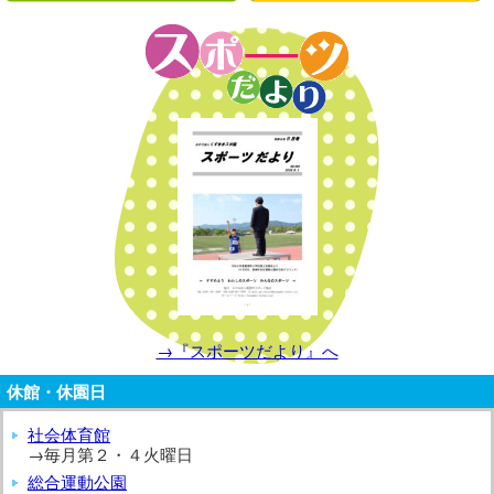
→『スポーツだより』へ
休館・休園日
社会体育館
→毎月第２・４火曜日
総合運動公園