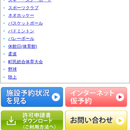
学
スポーツクラブ
ネオホッケー
バスケットボール
バドミントン
バレーボール
休館日(体育館)
柔道
町民総合体育大会
野球
陸上