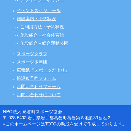
イベントスケジュール
施設案内・予約状況
ご利用方法・予約状況
施設紹介－社会体育館
施設紹介－総合運動公園
スポーツクラブ
スポーツ少年団
広報紙『スポーツだより』
施設仮予約フォーム
お問い合わせフォーム
お問い合わせについて
NPO法人 葛巻町スポーツ協会
〒 028-5402 岩手県岩手郡葛巻町葛巻第８地割33番地２
※このホームページはTOTOの助成を受けて作成しております。