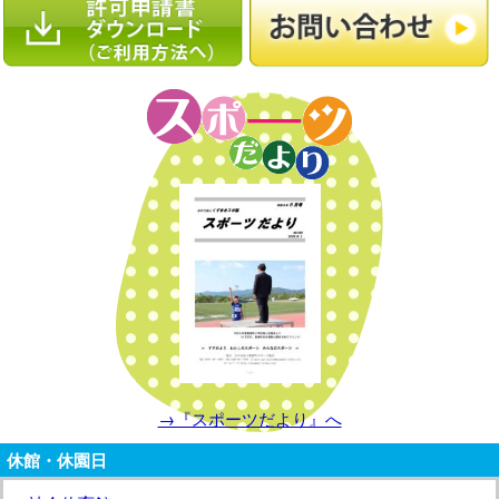
→『スポーツだより』へ
休館・休園日