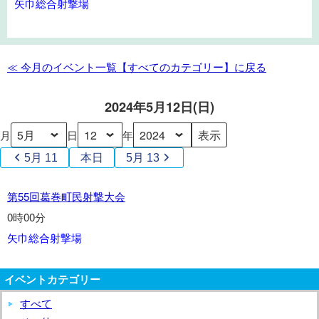
矢巾総合射撃場
葛
巻
町
民
≪ 今月のイベント一覧【すべてのカテゴリー】に戻る
射
撃
2024年5月12日(日)
大
会
月
日
年
5月 11
本日
5月 13
第
第55回葛巻町民射撃大会
55
0時00分
回
矢巾総合射撃場
葛
巻
町
イベントカテゴリー
民
すべて
射