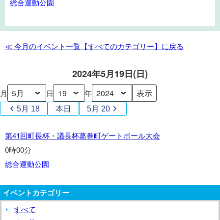
総合運動公園
町
長
杯・
議
≪ 今月のイベント一覧【すべてのカテゴリー】に戻る
長
杯
2024年5月19日(日)
葛
巻
月
日
年
町
5月 18
本日
5月 20
ゲ
ー
第
第41回町長杯・議長杯葛巻町ゲートボール大会
ト
41
ボ
0時00分
回
ー
総合運動公園
町
ル
長
大
杯・
イベントカテゴリー
会
議
すべて
長