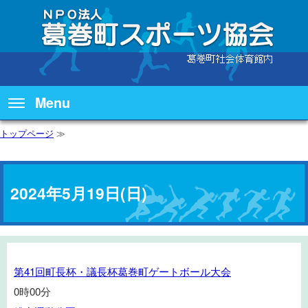
Menu
トップページ
≫
2024年5月19日(日)
第
第41回町長杯・議長杯葛巻町ゲートボール大会
41
0時00分
回