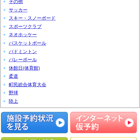
その他
杯
サッカー
葛
スキー・スノーボード
巻
スポーツクラブ
町
ネオホッケー
ゲ
ー
バスケットボール
ト
バドミントン
ボ
バレーボール
ー
休館日(体育館)
ル
柔道
大
町民総合体育大会
会
野球
陸上