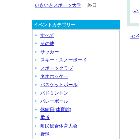
レ
ジ
い
いきいきスポーツ大学
終日
ン
い
い
デ
き
ジ
き
ー
い
デ
イベントカテゴリー
い
く
き
ー
き
ず
ス
すべて
≪
く
ス
ま
ポ
その他
ず
ポ
き
ー
サッカー
ま
ー
Week
ツ
スキー・スノーボード
き
ツ
大
スポーツクラブ
W
大
学
ネオホッケー
学
バスケットボール
バドミントン
バレーボール
休館日(体育館)
柔道
町民総合体育大会
野球