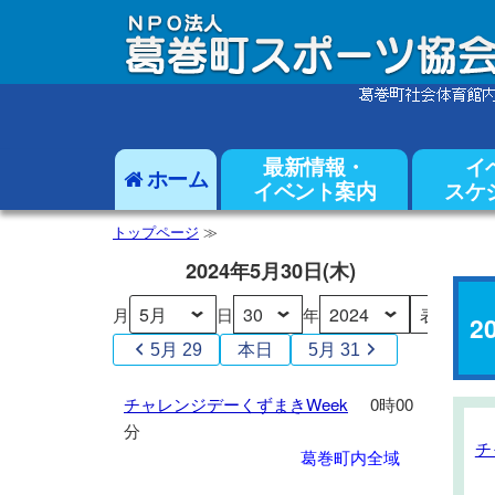
最新情報・
イ
ホーム
イベント案内
スケ
トップページ
≫
2024年5月30日(木)
月
日
年
2
5月 29
本日
5月 31
チ
チャレンジデーくずまきWeek
0時00
ャ
分
チ
チ
レ
葛巻町内全域
ャ
ン