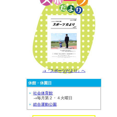
→『スポーツだより』へ
休館・休園日
社会体育館
→毎月第２・４火曜日
総合運動公園