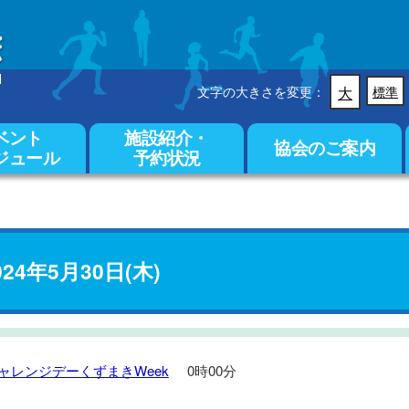
文字の大きさを変更：
大
標準
ベント
施設紹介・
協会のご案内
ジュール
予約状況
024年5月30日(木)
ャレンジデーくずまきWeek
0時00分