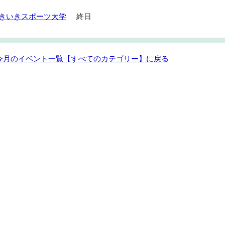
きいきスポーツ大学
終日
 今月のイベント一覧【すべてのカテゴリー】に戻る
eek