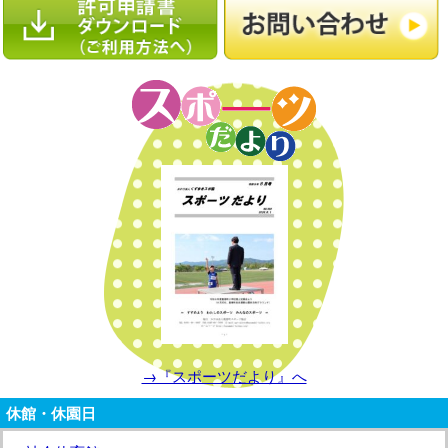
→『スポーツだより』へ
休館・休園日