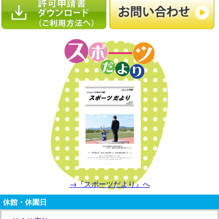
→『スポーツだより』へ
休館・休園日