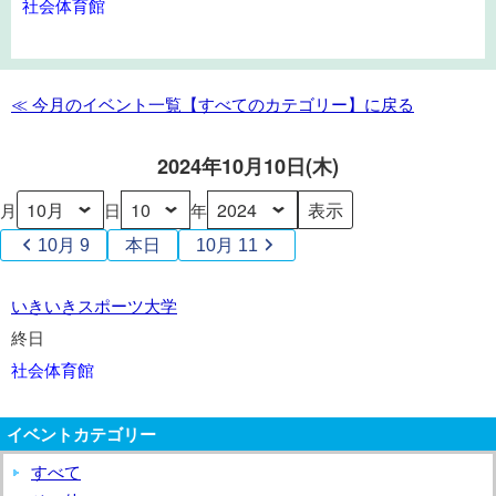
社会体育館
き
ス
ポ
ー
≪ 今月のイベント一覧【すべてのカテゴリー】に戻る
ツ
大
2024年10月10日(木)
学
月
日
年
10月 9
本日
10月 11
い
いきいきスポーツ大学
き
終日
い
社会体育館
き
ス
ポ
イベントカテゴリー
ー
すべて
ツ