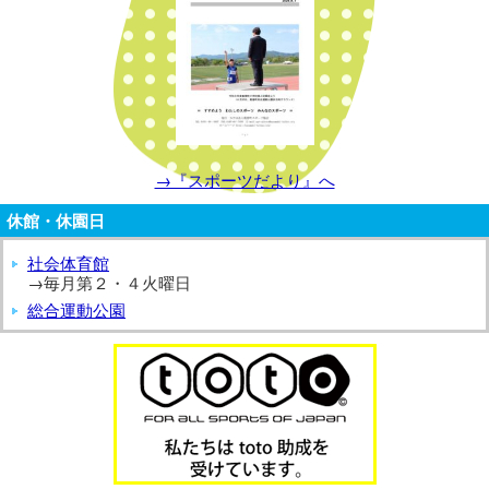
→『スポーツだより』へ
休館・休園日
社会体育館
→毎月第２・４火曜日
総合運動公園