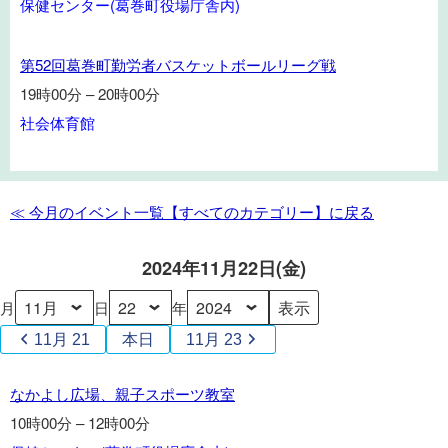
保健センター(葛巻町役場庁舎内)
し
広
第
場、
第52回葛巻町勤労者バスケットボールリーグ戦
52
親
19時00分
–
20時00分
回
子
社会体育館
葛
ス
巻
ポ
町
ー
勤
ツ
≪ 今月のイベント一覧【すべてのカテゴリー】に戻る
労
教
者
室
2024年11月22日(金)
バ
ス
月
日
年
ケ
11月 21
本日
11月 23
ッ
ト
な
なかよし広場、親子スポーツ教室
ボ
か
ー
10時00分
–
12時00分
よ
ル