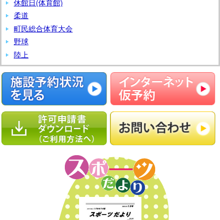
休館日(体育館)
リ
柔道
ー
町民総合体育大会
グ
野球
戦
陸上