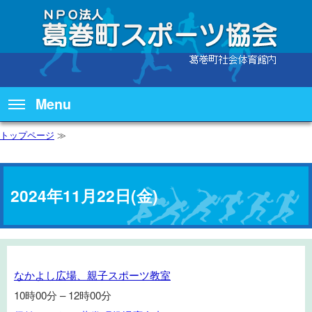
Menu
トップページ
≫
2024年11月22日(金)
な
なかよし広場、親子スポーツ教室
か
10時00分
–
12時00分
よ