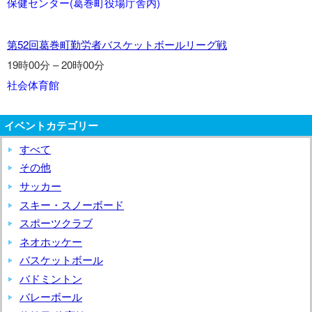
保健センター(葛巻町役場庁舎内)
し
リ
広
ー
第
場、
第52回葛巻町勤労者バスケットボールリーグ戦
グ
52
親
戦
19時00分
–
20時00分
回
子
社会体育館
葛
ス
巻
ポ
町
イベントカテゴリー
ー
勤
ツ
すべて
労
教
その他
者
室
サッカー
バ
スキー・スノーボード
ス
スポーツクラブ
ケ
ネオホッケー
ッ
ト
バスケットボール
ボ
バドミントン
ー
バレーボール
ル