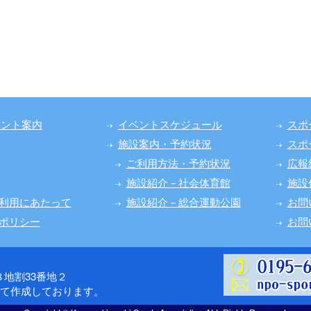
ベント案内
イベントスケジュール
スポ
施設案内・予約状況
スポ
ご利用方法・予約状況
広報
施設紹介－社会体育館
施設
利用にあたって
施設紹介－総合運動公園
お問
ポリシー
お問
第８地割33番地２
けて作成しております。