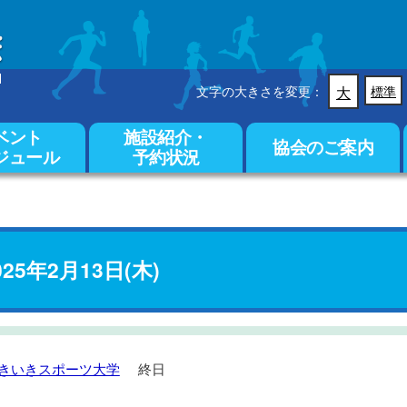
文字の大きさを変更：
大
標準
ベント
施設紹介・
協会のご案内
ジュール
予約状況
025年2月13日(木)
きいきスポーツ大学
終日