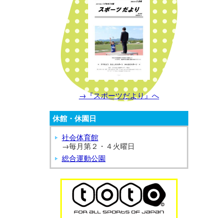
→『スポーツだより』へ
休館・休園日
社会体育館
→毎月第２・４火曜日
総合運動公園