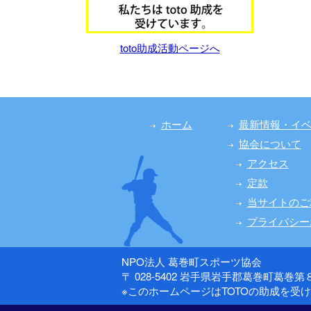
toto助成活動ページへ
ホーム
最新情報・イ
協会について
アクセス
定款
当サイトのご
プライバシー
NPO法人 葛巻町スポーツ協会
〒 028-5402 岩手県岩手郡葛巻町葛巻
※このホームページはTOTOの助成を受