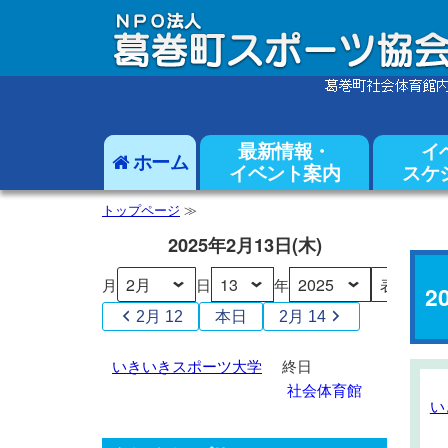
最新情報・
イ
ホーム
イベント案内
スケ
トップページ
≫
2025年2月13日(木)
月
日
年
2
2月 12
本日
2月 14
い
いきいきスポーツ大学
終日
き
社会体育館
い
い
い
き
き