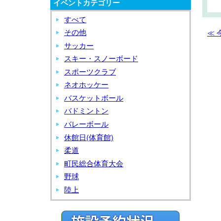
イベントカテゴリー
い
ス
き
ポ
すべて
ス
ー
その他
≪
ポ
ツ
サッカー
ー
大
スキー・スノーボード
ツ
学
スポーツクラブ
大
ネオホッケー
学
バスケットボール
バドミントン
バレーボール
休館日(体育館)
柔道
町民総合体育大会
野球
陸上