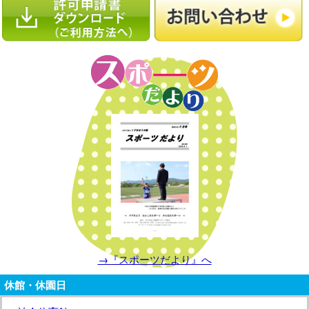
→『スポーツだより』へ
休館・休園日