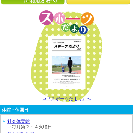
→『スポーツだより』へ
休館・休園日
社会体育館
→毎月第２・４火曜日