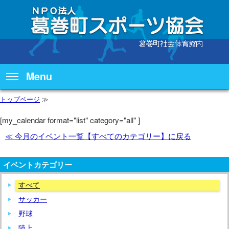
Menu
トップページ
≫
[my_calendar format="list" category="all" ]
≪ 今月のイベント一覧【すべてのカテゴリー】に戻る
イベントカテゴリー
すべて
サッカー
野球
陸上