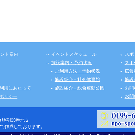
ベント案内
イベントスケジュール
スポ
施設案内・予約状況
スポ
ご利用方法・予約状況
広報
施設紹介－社会体育館
施設
利用にあたって
施設紹介－総合運動公園
お問
ポリシー
お問
第８地割33番地２
けて作成しております。