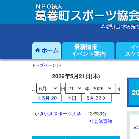
最新情報・
イ
ホーム
イベント案内
スケ
トップページ
≫
2026年5月21日(木)
月
日
年
2
5月 20
本日
5月 22
い
いきいきスポーツ大学
13時30分
き
社会体育館
い
い
い
き
き