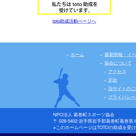
toto助成活動ページへ
ホーム
最新情報・イ
協会について
アクセス
定款
当サイトのご
プライバシー
NPO法人 葛巻町スポーツ協会
〒 028-5402 岩手県岩手郡葛巻町葛巻
※このホームページはTOTOの助成を受