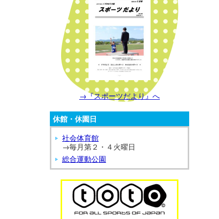
→『スポーツだより』へ
休館・休園日
社会体育館
→毎月第２・４火曜日
総合運動公園