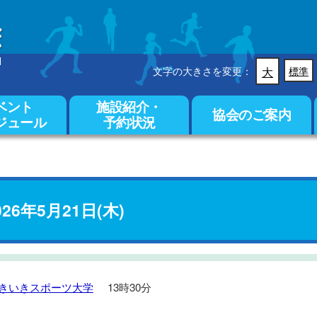
文字の大きさを変更：
大
標準
ベント
施設紹介・
協会のご案内
ジュール
予約状況
026年5月21日(木)
きいきスポーツ大学
13時30分