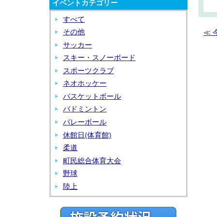
イベントカテゴリー
い
ス
き
ポ
すべて
ス
ー
その他
≪
ポ
ツ
サッカー
ー
大
スキー・スノーボード
ツ
学
スポーツクラブ
大
ネオホッケー
学
バスケットボール
バドミントン
バレーボール
休館日(体育館)
柔道
町民総合体育大会
野球
陸上