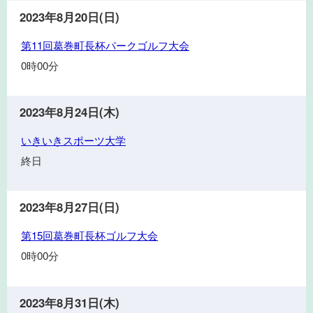
ポ
会
民
2023年8月20日(日)
ー
サ
ツ
第
第11回葛巻町長杯パークゴルフ大会
ッ
教
11
カ
0時00分
室
回
ー
葛
大
巻
2023年8月24日(木)
会
町
い
いきいきスポーツ大学
長
き
杯
終日
い
パ
き
ー
ス
2023年8月27日(日)
ク
ポ
ゴ
第
第15回葛巻町長杯ゴルフ大会
ー
ル
15
ツ
0時00分
フ
回
大
大
葛
学
会
巻
2023年8月31日(木)