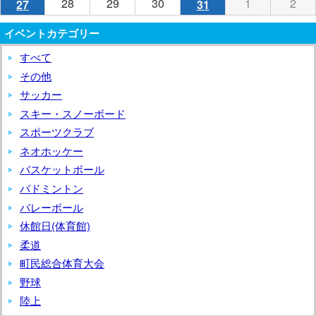
年
件
年
件
28
2023
29
2023
30
2023
1
2023
2
202
27
2023
(1
31
2023
(1
日
日
日
日
日
日
ン
日
ン
7
8
9
10
11
12
6
ベ
月
月
月
月
月
月
イ
月
イ
8
8
8
8
8
8
の
8
の
年
年
年
年
年
年
件
年
件
(月)
(火)
(水)
(木)
(金)
(日)
ト)
(土)
ト)
日
日
日
日
日
日
日
ン
13
14
15
16
17
18
ベ
19
ベ
イベントカテゴリー
月
月
月
月
月
月
イ
月
イ
8
8
8
9
9
8
の
8
の
(月)
(火)
(水)
(木)
(金)
(土
(日)
ト)
日
日
日
日
日
日
ン
日
ン
21
22
23
25
26
20
ベ
24
ベ
月
月
月
月
月
すべて
月
イ
月
イ
(日)
(月)
(火)
(水)
(木)
(金)
ト)
(土
ト)
日
日
日
日
日
日
ン
日
ン
28
29
30
1
2
27
ベ
31
ベ
その他
(月)
(火)
(水)
(金)
(土
(日)
ト)
(木)
ト)
日
日
日
日
日
日
ン
日
ン
サッカー
(月)
(火)
(水)
(金)
(土)
(日)
ト)
(木)
ト)
スキー・スノーボード
スポーツクラブ
ネオホッケー
バスケットボール
バドミントン
バレーボール
休館日(体育館)
柔道
町民総合体育大会
野球
陸上