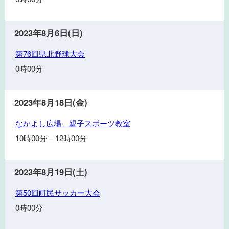
回
葛
巻
2023年8月6日(日)
カ
第
第76回県北野球大会
ッ
76
プ
0時00分
回
ミ
県
ニ
北
2023年8月18日(金)
バ
野
ス
な
なかよし広場、親子スポーツ教室
球
ケ
か
大
10時00分
–
12時00分
ッ
よ
会
ト
し
ボ
広
2023年8月19日(土)
ー
場、
ル
第
第50回町民サッカー大会
親
交
50
子
0時00分
流
回
ス
大
町