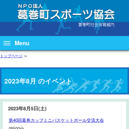
Menu
トップページ
≫
2023年8月 のイベント
2023年8月5日(土)
第
第40回葛巻カップミニバスケットボール交流大会
40
0時00分