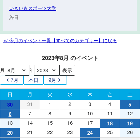
町
い
いきいきスポーツ大学
長
き
杯
終日
い
ゴ
き
ル
ス
フ
≪ 今月のイベント一覧【すべてのカテゴリー】に戻る
ポ
大
ー
会
2023年8月 のイベント
ツ
大
月
年
学
7月
本日
9月
日
日曜日
月
月曜日
火
火曜日
水
水曜日
木
木曜日
金
金曜日
土
土
31
2023
1
2023
2
2023
3
2023
4
2023
30
2023
(1
5
202
(1
年
年
年
年
年
年
件
年
件
7
2023
8
2023
9
2023
10
2023
11
2023
12
20
6
2023
(2
7
8
8
8
8
7
の
8
の
年
年
年
年
年
年
年
件
13
2023
14
2023
15
2023
16
2023
17
2023
18
2023
(1
19
20
(1
月
月
月
月
月
月
イ
月
イ
8
8
8
8
8
8
8
の
年
年
年
年
年
年
件
年
件
21
2023
22
2023
23
2023
25
2023
26
20
20
2023
(1
24
2023
(1
31
1
2
3
4
30
ベ
5
ベ
月
月
月
月
月
月
月
イ
8
8
8
8
8
8
の
8
の
年
年
年
年
年