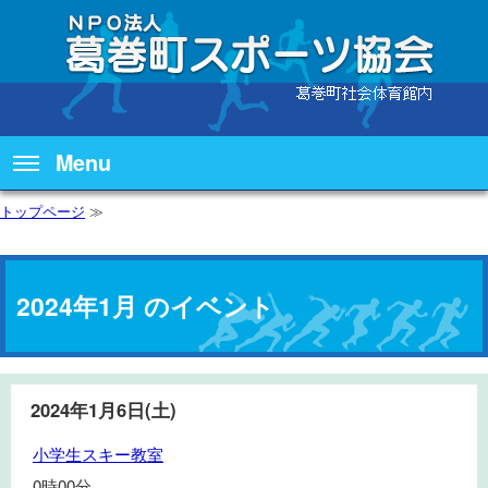
Menu
トップページ
≫
2024年1月 のイベント
2024年1月6日(土)
小
小学生スキー教室
学
0時00分