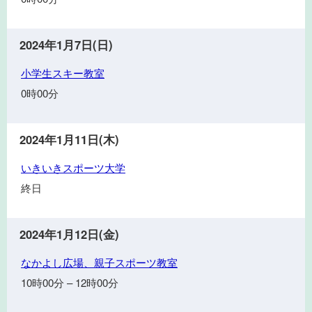
生
ス
キ
2024年1月7日(日)
ー
小
小学生スキー教室
教
学
室
0時00分
生
ス
キ
2024年1月11日(木)
ー
い
いきいきスポーツ大学
教
き
室
終日
い
き
ス
2024年1月12日(金)
ポ
な
なかよし広場、親子スポーツ教室
ー
か
ツ
10時00分
–
12時00分
よ
大
し