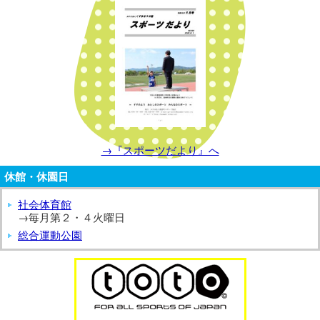
→『スポーツだより』へ
休館・休園日
社会体育館
→毎月第２・４火曜日
総合運動公園