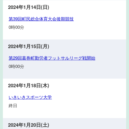
学
広
2024年1月14日(日)
場、
第
第39回町民総合体育大会後期競技
親
39
子
0時00分
回
ス
町
ポ
民
2024年1月15日(月)
ー
総
ツ
第
第29回葛巻町勤労者フットサルリーグ戦開始
合
教
29
体
0時00分
室
回
育
葛
大
巻
2024年1月18日(木)
会
町
後
い
いきいきスポーツ大学
勤
期
き
労
終日
競
い
者
技
き
フ
ス
2024年1月20日(土)
ッ