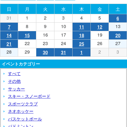
ボ
日
日曜日
月
月曜日
火
火曜日
水
水曜日
木
木曜日
金
金曜日
土
土
ー
ル
31
2023
1
2024
2
2024
3
2024
4
2024
5
2024
6
202
(1
大
年
年
年
年
年
年
年
件
8
2024
9
2024
10
2024
13
20
7
2024
(1
11
2024
(1
12
2024
(1
会
12
1
1
1
1
1
1
の
年
年
年
年
年
件
年
件
年
件
16
2024
17
2024
19
2024
14
2024
(1
15
2024
(1
18
2024
(1
20
20
(1
月
月
月
月
月
月
月
イ
1
1
1
1
1
の
1
の
1
の
年
年
年
年
件
年
件
年
件
年
件
22
2024
23
2024
24
2024
26
2024
27
20
21
2024
(1
25
2024
(1
31
1
2
3
4
5
6
ベ
月
月
月
月
月
イ
月
イ
月
イ
1
1
1
1
の
1
の
1
の
1
の
年
年
年
年
年
年
件
年
件
28
2024
29
2024
2
2024
3
202
30
2024
(1
31
2024
(1
1
2024
(1
日
日
日
日
日
日
日
ン
8
9
10
13
7
ベ
11
ベ
12
ベ
月
月
月
月
イ
月
イ
月
イ
月
イ
1
1
1
1
1
1
の
1
の
年
年
年
年
年
件
年
件
年
件
(日)
(月)
(火)
(水)
(木)
(金)
(土)
ト)
日
日
日
日
日
ン
日
ン
日
ン
16
17
19
14
ベ
15
ベ
18
ベ
20
ベ
イベントカテゴリー
月
月
月
月
月
月
イ
月
イ
1
1
2
2
1
の
1
の
2
の
(月)
(火)
(水)
(土
(日)
ト)
(木)
ト)
(金)
ト)
日
日
日
日
ン
日
ン
日
ン
日
ン
22
23
24
26
27
21
ベ
25
ベ
月
月
月
月
すべて
月
イ
月
イ
月
イ
(火)
(水)
(金)
(日)
ト)
(月)
ト)
(木)
ト)
(土
ト)
日
日
日
日
日
日
ン
日
ン
28
29
2
3
30
ベ
31
ベ
1
ベ
その他
(月)
(火)
(水)
(金)
(土
(日)
ト)
(木)
ト)
日
日
日
日
日
ン
日
ン
日
ン
サッカー
(日)
(月)
(金)
(土)
(火)
ト)
(水)
ト)
(木)
ト)
スキー・スノーボード
スポーツクラブ
ネオホッケー
バスケットボール
バドミントン