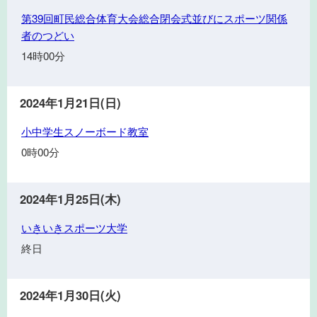
ポ
ト
第
第39回町民総合体育大会総合閉会式並びにスポーツ関係
ー
サ
39
者のつどい
ツ
ル
回
大
14時00分
リ
町
学
ー
民
グ
総
2024年1月21日(日)
戦
合
開
小
小中学生スノーボード教室
体
始
中
育
0時00分
学
大
生
会
ス
2024年1月25日(木)
総
ノ
合
い
いきいきスポーツ大学
ー
閉
き
ボ
終日
会
い
ー
式
き
ド
並
ス
2024年1月30日(火)
教
び
ポ
室