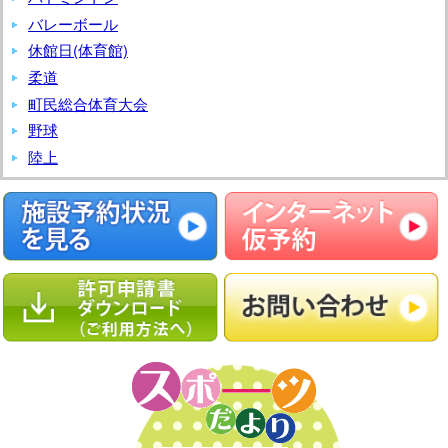
バレーボール
休館日(体育館)
柔道
町民総合体育大会
野球
陸上