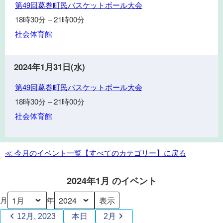
に
第
第49回葛巻町民バスケットボール大会
ー
ス
49
ツ
18時30分
–
21時00分
ポ
回
大
社会体育館
ー
葛
学
ツ
巻
関
町
2024年1月31日(水)
係
民
第
者
バ
第49回葛巻町民バスケットボール大会
49
の
ス
18時30分
–
21時00分
回
つ
ケ
社会体育館
葛
ど
ッ
巻
い
ト
町
ボ
≪ 今月のイベント一覧【すべてのカテゴリー】に戻る
民
ー
バ
ル
2024年1月 のイベント
ス
大
ケ
会
月
年
ッ
ト
12月, 2023
本日
2月