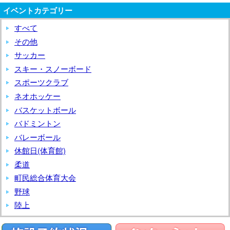
年
年
年
年
年
年
年
件
(日)
(月)
(火)
(水)
(金)
(土)
(木)
ト)
日
日
日
日
ン
日
ン
日
ン
日
ン
14
15
16
17
18
12
ベ
13
ベ
イベントカテゴリー
月
月
月
月
月
月
イ
月
イ
10
10
10
10
10
11
10
の
(火)
(水)
(土
(日)
ト)
(月)
ト)
(木)
ト)
(金)
ト)
日
日
日
日
日
日
ン
日
ン
20
21
22
24
25
19
ベ
23
ベ
月
月
月
月
月
月
すべて
月
イ
(火)
(水)
(木)
(金)
(土
(日)
ト)
(月)
ト)
日
日
日
日
日
日
ン
日
ン
26
27
28
29
31
1
30
ベ
その他
(月)
(火)
(水)
(金)
(土
(日)
ト)
(木)
ト)
日
日
日
日
日
日
日
ン
サッカー
(日)
(月)
(火)
(水)
(金)
(土)
(木)
ト)
スキー・スノーボード
スポーツクラブ
ネオホッケー
バスケットボール
バドミントン
バレーボール
休館日(体育館)
柔道
町民総合体育大会
野球
陸上