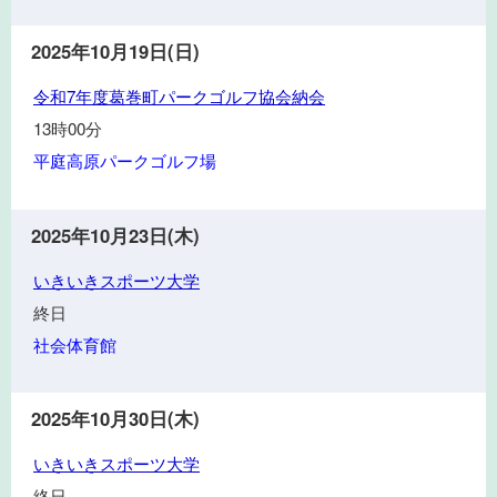
町
交
民
流
2025年10月19日(日)
ゴ
大
令
ル
令和7年度葛巻町パークゴルフ協会納会
会
和
フ
兼
13時00分
7
秋
郵
平庭高原パークゴルフ場
年
季
便
度
大
局
葛
会
長
2025年10月23日(木)
巻
兼
杯
い
町
いきいきスポーツ大学
第
き
パ
23
終日
い
ー
回
社会体育館
き
ク
チ
ス
ゴ
ャ
ポ
ル
リ
2025年10月30日(木)
ー
フ
テ
い
ツ
いきいきスポーツ大学
協
ィ
き
大
会
ー
終日