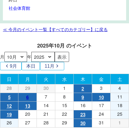
い
学
納
ゴ
社会体育館
き
会
ル
ス
フ
ポ
大
≪ 今月のイベント一覧【すべてのカテゴリー】に戻る
ー
会
ツ
2025年10月 のイベント
大
学
月
年
9月
本日
11月
日
日曜日
月
月曜日
火
火曜日
水
水曜日
木
木曜日
金
金曜日
土
土
28
2025
29
2025
30
2025
1
2025
3
2025
4
202
2
2025
(1
年
年
年
年
年
年
年
件
7
2025
8
2025
11
20
5
2025
(1
6
2025
(1
9
2025
(1
10
2025
(1
9
9
9
10
10
10
10
の
年
年
年
年
件
年
件
年
件
年
件
14
2025
15
2025
16
2025
17
2025
18
20
12
2025
(1
13
2025
(1
月
月
月
月
月
月
月
イ
10
10
10
10
の
10
の
10
の
10
の
年
年
年
年
年
年
件
年
件
20
2025
21
2025
22
2025
24
2025
25
20
19
2025
(1
23
2025
(1
28
29
30
1
3
4
2
ベ
月
月
月
月
イ
月
イ
月
イ
月
イ
10
10
10
10
10
10
の
10
の
年
年
年
年
年
年
件
年
件
26
2025
27
2025
28
2025
29
2025
31
2025
1
202
30
2025
(1
日
日
日
日
日
日
日
ン
7
8
11
5
ベ
6
ベ
9
ベ
10
ベ
月
月
月
月
月
月
イ
月
イ
10
10
10
10
10
10
の
10
の