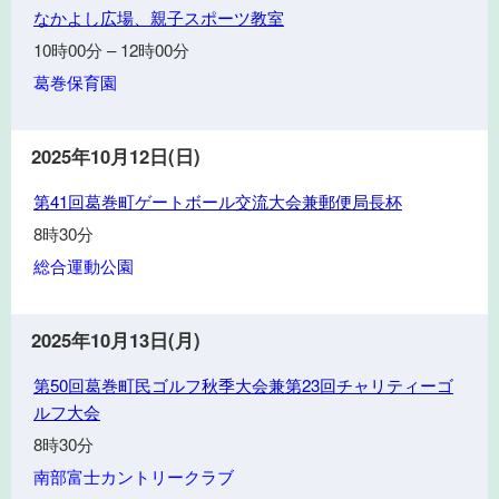
な
ツ
なかよし広場、親子スポーツ教室
か
大
10時00分
–
12時00分
よ
学
葛巻保育園
し
広
場、
2025年10月12日(日)
親
第
子
第41回葛巻町ゲートボール交流大会兼郵便局長杯
41
ス
8時30分
回
ポ
総合運動公園
葛
ー
巻
ツ
町
教
2025年10月13日(月)
ゲ
室
第
ー
第50回葛巻町民ゴルフ秋季大会兼第23回チャリティーゴ
50
ト
ルフ大会
回
ボ
8時30分
葛
ー
南部富士カントリークラブ
巻
ル