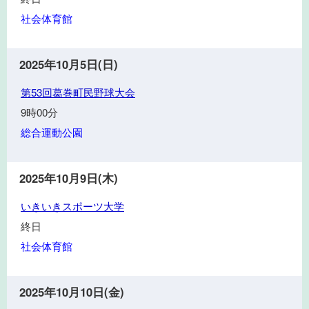
い
社会体育館
き
ス
ポ
2025年10月5日(日)
ー
第
ツ
第53回葛巻町民野球大会
53
大
9時00分
回
学
総合運動公園
葛
巻
町
2025年10月9日(木)
民
い
野
いきいきスポーツ大学
き
球
終日
い
大
社会体育館
き
会
ス
ポ
2025年10月10日(金)
ー