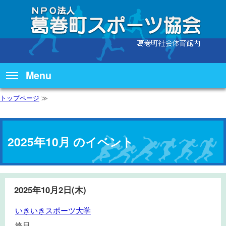
Menu
トップページ
≫
2025年10月 のイベント
2025年10月2日(木)
い
いきいきスポーツ大学
き
終日