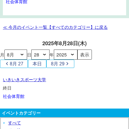
社会体育館
き
ス
ポ
ー
≪ 今月のイベント一覧【すべてのカテゴリー】に戻る
ツ
大
2025年8月28日(木)
学
月
日
年
8月 27
本日
8月 29
い
いきいきスポーツ大学
き
終日
い
社会体育館
き
ス
ポ
イベントカテゴリー
ー
すべて
ツ