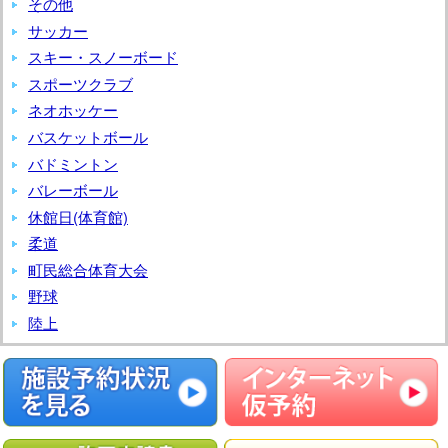
その他
ー
サッカー
ク
スキー・スノーボード
ゴ
スポーツクラブ
ル
ネオホッケー
フ
交
バスケットボール
流
バドミントン
会
バレーボール
休館日(体育館)
柔道
町民総合体育大会
野球
陸上