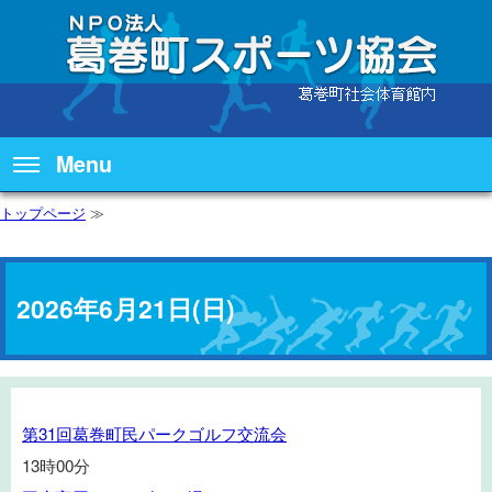
Menu
トップページ
≫
2026年6月21日(日)
第
第31回葛巻町民パークゴルフ交流会
31
13時00分
回