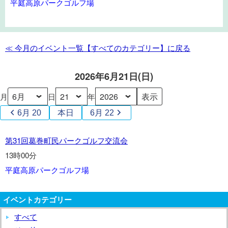
平庭高原パークゴルフ場
葛
巻
町
民
≪ 今月のイベント一覧【すべてのカテゴリー】に戻る
パ
ー
2026年6月21日(日)
ク
ゴ
月
日
年
ル
6月 20
本日
6月 22
フ
交
第
第31回葛巻町民パークゴルフ交流会
流
31
会
13時00分
回
平庭高原パークゴルフ場
葛
巻
町
イベントカテゴリー
民
すべて
パ