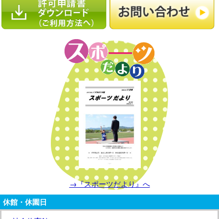
→『スポーツだより』へ
休館・休園日