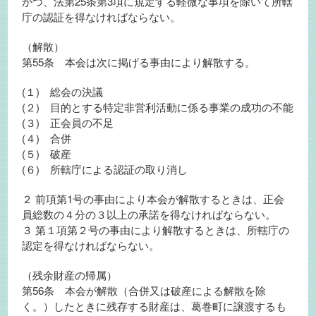
かつ、法第25条第3項に規定する軽微な事項を除いて所轄
庁の認証を得なければならない。
（解散）
第55条 本会は次に掲げる事由により解散する。
(１) 総会の決議
(２) 目的とする特定非営利活動に係る事業の成功の不能
(３) 正会員の不足
(４) 合併
(５) 破産
(６) 所轄庁による認証の取り消し
２ 前項第1号の事由により本会が解散するときは、正会
員総数の４分の３以上の承諾を得なければならない。
３ 第１項第２号の事由により解散するときは、所轄庁の
認定を得なければならない。
（残余財産の帰属）
第56条 本会が解散（合併又は破産による解散を除
く。）したときに残存する財産は、葛巻町に譲渡するも