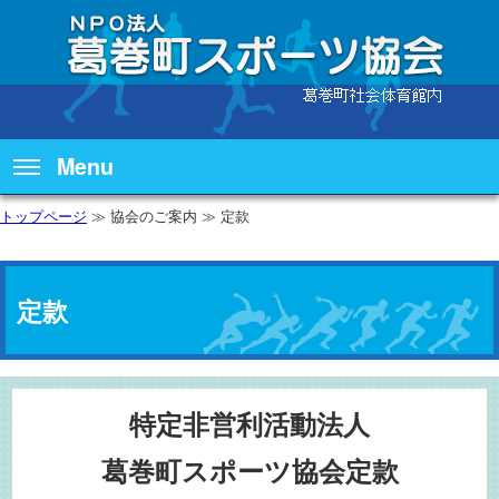
Menu
トップページ
≫ 協会のご案内 ≫ 定款
定款
特定非営利活動法人
葛巻町スポーツ協会定款