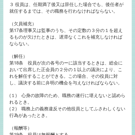
３ 役員は、任期満了後又は辞任した場合でも、後任者が
就任するまでは、その職務を行わなければならない。
（欠員補充）
第17条理事又は監事のうち、その定数の３分の１を超え
るものが欠けたときは、遅滞なくこれを補充しなければ
ならない。
（解任）
第18条 役員が次の各号のーに該当するときは、総会に
おいて出席した正会員の２分の１以上の議決により、こ
れを解任することができる。この場合、その役員に対
し、議決する前に弁明の機会を与えなければならない。
(１) 心身の故障のため、職務の遂行に堪えないと認めら
れるとき。
(２) 職務上の義務違反その他役員としてふさわしくない
行為があったとき。
（報酬等）
第19条 役員は無報酬とする。