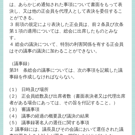
は、あらかじめ通知された事項について書面をもって表
決し、又は他の正会員を代理人として表決を委任するこ
とができる。
３ 前項の規定により表決した正会員は、前２条及び次条
第１項の適用については、総会に出席したものとみな
す。
４ 総会の議決について、特別の利害関係を有する正会員
はその議事の議決に加わることができない。
（議事録）
第31 条総会の議事については、次の事項を記載した議
事録を作成しなければならない。
(１) 日時及び場所
(２) 正会員総数及び出席者数（書面表決者又は代理出席
者がある場合にあっては、その旨を付記すること。）
(３) 審議事項
(４) 議事の経過の概要及び議決の結果
(５) 議事録署名人の選任に関する事項
２ 議事録には、議長及びその会議において選任された議