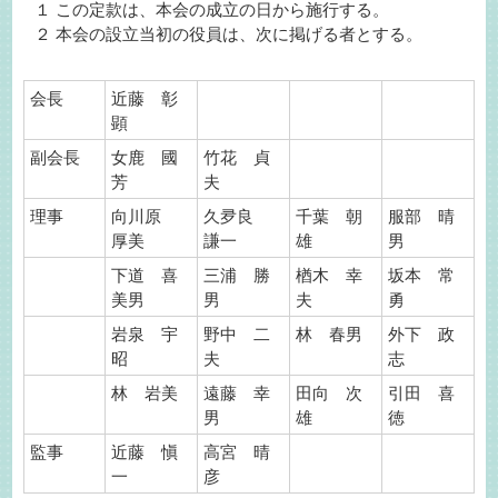
１ この定款は、本会の成立の日から施行する。
２ 本会の設立当初の役員は、次に掲げる者とする。
会長
近藤 彰
顕
副会長
女鹿 國
竹花 貞
芳
夫
理事
向川原
久夛良
千葉 朝
服部 晴
厚美
謙一
雄
男
下道 喜
三浦 勝
楢木 幸
坂本 常
美男
男
夫
勇
岩泉 宇
野中 二
林 春男
外下 政
昭
夫
志
林 岩美
遠藤 幸
田向 次
引田 喜
男
雄
徳
監事
近藤 愼
高宮 晴
一
彦