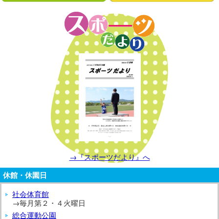
→『スポーツだより』へ
休館・休園日
社会体育館
→毎月第２・４火曜日
総合運動公園