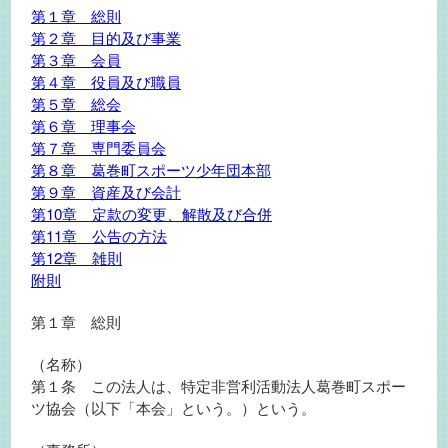
第１章 総則
第２章 目的及び事業
第３章 会員
第４章 役員及び職員
第５章 総会
第６章 理事会
第７章 専門委員会
第８章 葛巻町スポーツ少年団本部
第９章 資産及び会計
第10章 定款の変更、解散及び合併
第11章 公告の方法
第12章 雑則
附則
第１章 総則
（名称）
第１条 この法人は、特定非営利活動法人葛巻町スポー
ツ協会（以下「本会」という。）という。