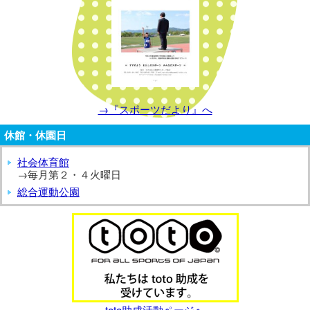
→『スポーツだより』へ
休館・休園日
社会体育館
→毎月第２・４火曜日
総合運動公園
toto助成活動ページへ