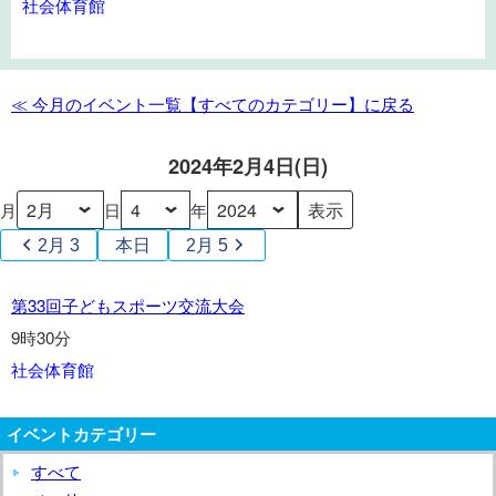
社会体育館
子
ど
も
ス
≪ 今月のイベント一覧【すべてのカテゴリー】に戻る
ポ
ー
2024年2月4日(日)
ツ
交
月
日
年
流
2月 3
本日
2月 5
大
会
第
第33回子どもスポーツ交流大会
33
9時30分
回
社会体育館
子
ど
も
イベントカテゴリー
ス
すべて
ポ