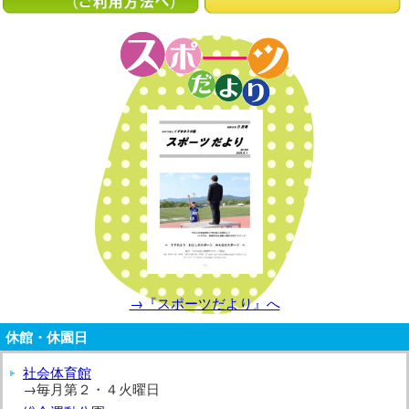
→『スポーツだより』へ
休館・休園日
社会体育館
→毎月第２・４火曜日