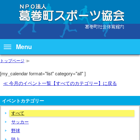
Menu
トップページ
≫
[my_calendar format="list" category="all" ]
≪ 今月のイベント一覧【すべてのカテゴリー】に戻る
イベントカテゴリー
すべて
サッカー
野球
陸上