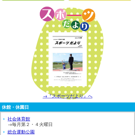
→『スポーツだより』へ
休館・休園日
社会体育館
→毎月第２・４火曜日
総合運動公園