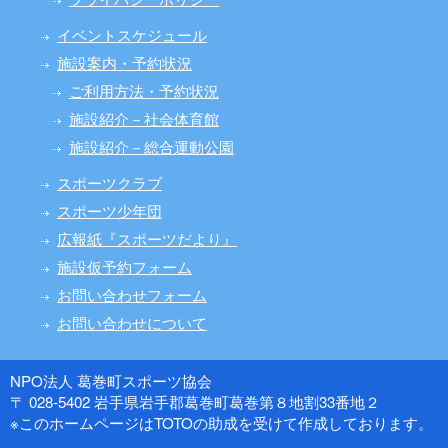
イベントスケジュール
施設案内・予約状況
ご利用方法・予約状況
施設紹介－社会体育館
施設紹介－総合運動公園
スポーツクラブ
スポーツ少年団
広報紙『スポーツだより』
施設仮予約フォーム
お問い合わせフォーム
お問い合わせについて
NPO法人 葛巻町スポーツ協会
〒 028-5402 岩手県岩手郡葛巻町葛巻第８地割33番地２
※このホームページはTOTOの助成を受けて作成しております。