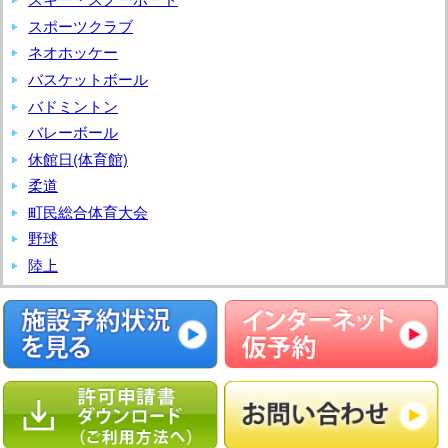
ン
ま
スポーツクラブ
タ
き
ネオホッケー
ー
バスケットボール
フ
バドミントン
ェ
ス
バレーボール
テ
休館日(体育館)
ィ
柔道
バ
町民総合体育大会
ル
野球
in
陸上
く
ず
ま
き