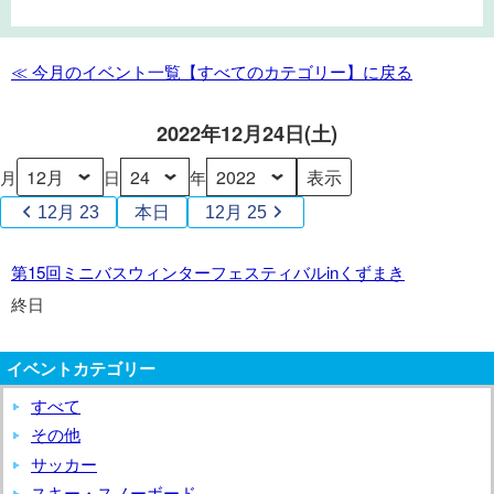
ミ
ニ
バ
≪ 今月のイベント一覧【すべてのカテゴリー】に戻る
ス
ウ
2022年12月24日(土)
ィ
ン
月
日
年
タ
12月 23
本日
12月 25
ー
フ
第
第15回ミニバスウィンターフェスティバルinくずまき
ェ
15
終日
ス
回
テ
ミ
ィ
イベントカテゴリー
ニ
バ
バ
すべて
ル
ス
その他
in
ウ
サッカー
く
ィ
ず
スキー・スノーボード