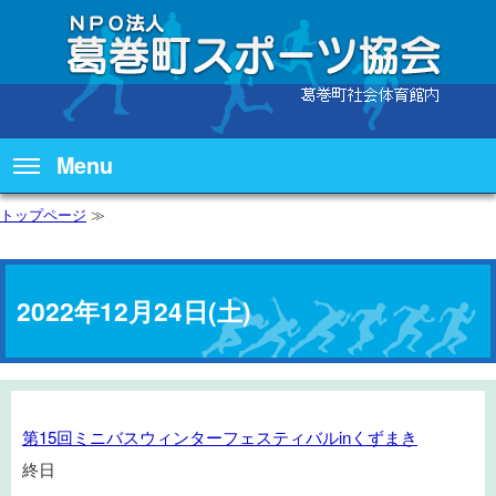
Menu
トップページ
≫
2022年12月24日(土)
第
第15回ミニバスウィンターフェスティバルinくずまき
15
終日
回