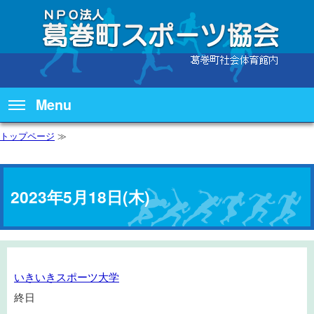
Menu
トップページ
≫
2023年5月18日(木)
い
いきいきスポーツ大学
き
終日
い