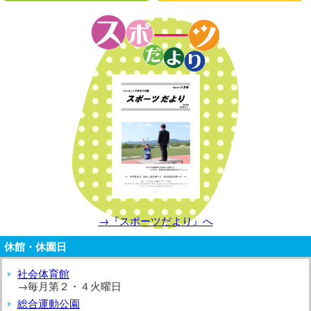
→『スポーツだより』へ
休館・休園日
社会体育館
→毎月第２・４火曜日
総合運動公園