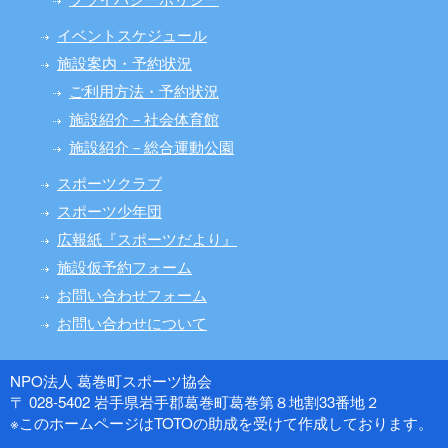
イベントスケジュール
施設案内・予約状況
ご利用方法・予約状況
施設紹介－社会体育館
施設紹介－総合運動公園
スポーツクラブ
スポーツ少年団
広報紙『スポーツだより』
施設仮予約フォーム
お問い合わせフォーム
お問い合わせについて
NPO法人 葛巻町スポーツ協会
〒 028-5402 岩手県岩手郡葛巻町葛巻第８地割33番地２
※このホームページはTOTOの助成を受けて作成しております。