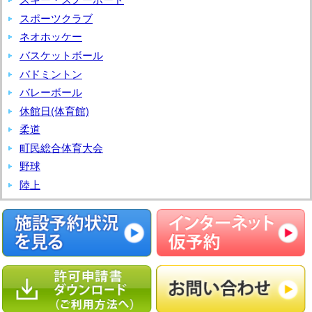
学
スポーツクラブ
ネオホッケー
バスケットボール
バドミントン
バレーボール
休館日(体育館)
柔道
町民総合体育大会
野球
陸上