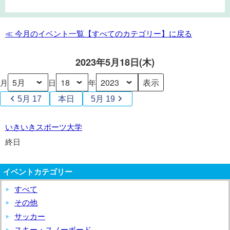
き
ス
ポ
≪ 今月のイベント一覧【すべてのカテゴリー】に戻る
ー
ツ
2023年5月18日(木)
大
学
月
日
年
5月 17
本日
5月 19
い
いきいきスポーツ大学
き
終日
い
き
イベントカテゴリー
ス
ポ
すべて
ー
その他
ツ
サッカー
大
スキー・スノーボード