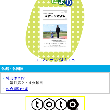
→『スポーツだより』へ
休館・休園日
社会体育館
→毎月第２・４火曜日
総合運動公園