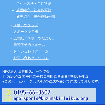
ご利用方法・予約状況
施設紹介－社会体育館
施設紹介－総合運動公園
スポーツクラブ
スポーツ少年団
広報紙『スポーツだより』
施設仮予約フォーム
お問い合わせフォーム
お問い合わせについて
NPO法人 葛巻町スポーツ協会
〒 028-5402 岩手県岩手郡葛巻町葛巻第８地割33番地２
※このホームページはTOTOの助成を受けて作成しております。