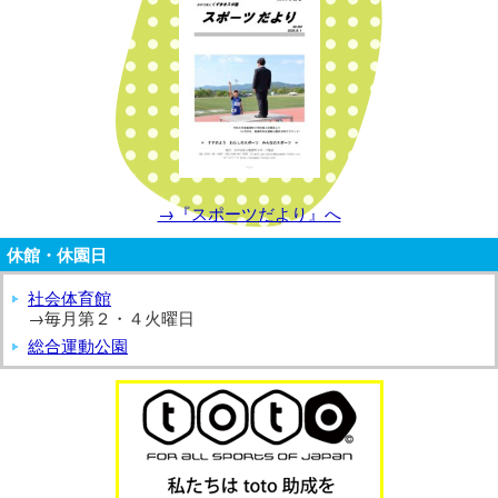
→『スポーツだより』へ
休館・休園日
社会体育館
→毎月第２・４火曜日
総合運動公園