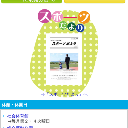
→『スポーツだより』へ
休館・休園日
社会体育館
→毎月第２・４火曜日
総合運動公園