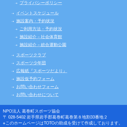
プライバシーポリシー
イベントスケジュール
施設案内・予約状況
ご利用方法・予約状況
施設紹介－社会体育館
施設紹介－総合運動公園
スポーツクラブ
スポーツ少年団
広報紙『スポーツだより』
施設仮予約フォーム
お問い合わせフォーム
お問い合わせについて
NPO法人 葛巻町スポーツ協会
〒 028-5402 岩手県岩手郡葛巻町葛巻第８地割33番地２
※このホームページはTOTOの助成を受けて作成しております。