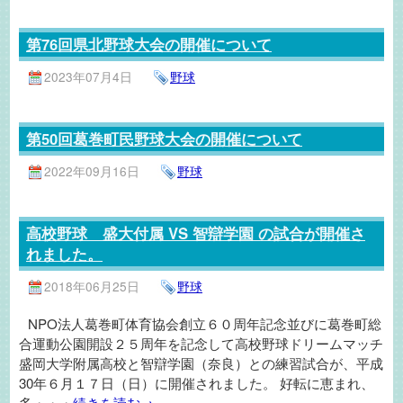
第76回県北野球大会の開催について
2023年07月4日
野球
第50回葛巻町民野球大会の開催について
2022年09月16日
野球
高校野球 盛大付属 VS 智辯学園 の試合が開催さ
れました。
2018年06月25日
野球
NPO法人葛巻町体育協会創立６０周年記念並びに葛巻町総
合運動公園開設２５周年を記念して高校野球ドリームマッチ
盛岡大学附属高校と智辯学園（奈良）との練習試合が、平成
30年６月１７日（日）に開催されました。 好転に恵まれ、
多・・・
続きを読む→