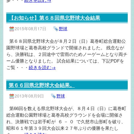
【お知らせ】第６８回県北野球大会結果
2015年08月17日
野球
第６８回県北野球大会が８月２日（日）葛巻町総合運動公
園野球場と葛巻高校グランドで開催されました。 残念なが
ら、決勝戦は、２回途中で雷雨のためノーゲームとなり両チ
ーム優勝となりました。 試合結果については、下記PDFを
ご覧・・・
続きを読む→
第６６回県北野球大会結果。
2013年08月9日
野球
第66回を数える県北野球大会が、８月４日（日）に葛巻町
総合運動公園野球場と葛巻高校グラウンドを会場に開催さ
れ、決勝戦では岩手町が ６ － ０ で久慈市山形町を破り、
昭和６１年第３９回大会以来２７年ぶりの優勝を果たし